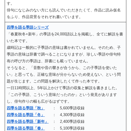
す。
俳句になじみのない方にも読んでいただきたくて、作品に読み仮名
をふり、作品背景をそれぞれ書いています。
四季を語る季語シリーズ
「春夏秋冬+新年」の季語を24,000語以上を掲載し、全てに解説を書
いた本です。
歳時記は一般的に子季語の意味は書かれていません。そのため、子
季語の意味は辞書で調べることになりますが、珍しい季語や俳句特
有の呼び方の季語は、辞書にも載っていません。
そうなると、「音数や音の響きが合うから、この子季語を使いた
い」と思っても、正確な意味が分からないため使えない、という問
題が生じます。この問題を解決したくて作った本です。
一日11時間以上、5年以上かけて季語の収集と解説を書きました。
「この子季語、こういう意味だったのか」という発見があります
し、俳句作りの幅も広がるはずです。
四季を語る季語「秋」
： 5,600季語収録
四季を語る季語「冬」
： 4,300季語収録
四季を語る季語「新年」
： 2,400季語収録
四季を語る季語「春」
： 5,100季語収録