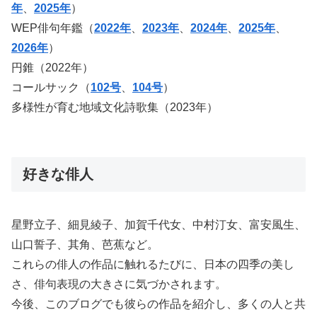
年
、
2025年
）
WEP俳句年鑑（
2022年
、
2023年
、
2024年
、
2025年
、
2026年
）
円錐（2022年）
コールサック（
102号
、
104号
）
多様性が育む地域文化詩歌集（2023年）
好きな俳人
星野立子、細見綾子、加賀千代女、中村汀女、富安風生、
山口誓子、其角、芭蕉など。
これらの俳人の作品に触れるたびに、日本の四季の美し
さ、俳句表現の大きさに気づかされます。
今後、このブログでも彼らの作品を紹介し、多くの人と共