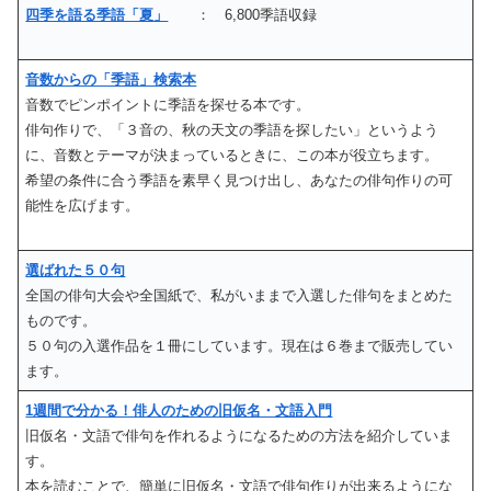
四季を語る季語「夏」
： 6,800季語収録
音数からの「季語」検索本
音数でピンポイントに季語を探せる本です。
俳句作りで、「３音の、秋の天文の季語を探したい」というよう
に、音数とテーマが決まっているときに、この本が役立ちます。
希望の条件に合う季語を素早く見つけ出し、あなたの俳句作りの可
能性を広げます。
選ばれた５０句
全国の俳句大会や全国紙で、私がいままで入選した俳句をまとめた
ものです。
５０句の入選作品を１冊にしています。現在は６巻まで販売してい
ます。
1週間で分かる！俳人のための旧仮名・文語入門
旧仮名・文語で俳句を作れるようになるための方法を紹介していま
す。
本を読むことで、簡単に旧仮名・文語で俳句作りが出来るようにな