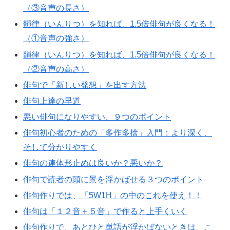
（③音声の長さ）
韻律（いんりつ）を知れば、1.5倍俳句が良くなる！
（①音声の強さ）
韻律（いんりつ）を知れば、1.5倍俳句が良くなる！
（②音声の高さ）
俳句で「新しい発想」を出す方法
俳句上達の早道
悪い俳句になりやすい、９つのポイント
俳句初心者のための「多作多捨」入門：より深く、
そして分かりやすく
俳句の連体形止めは良いか？悪いか？
俳句で読者の頭に景を浮かばせる３つのポイント
俳句作りでは、「5W1H」の中のこれを使え！！
俳句は「１２音＋５音」で作ると上手くいく
俳句作りで、あとひと単語が浮かばないときは、こ