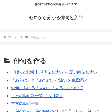
俳句に関する記事を書いてます
ゼロから分かる俳句超入門
ホーム
俳句を作る
俳句を作る
【綴りの比較】現代仮名遣い ⇔ 歴史的仮名遣い
「あらば」と「あれば」の違いを徹底解説
俳句における「去ぬ」「去る」について
古文の助動詞一覧（活用表）
古文の助詞一覧
俳句の推敲：句の中心を守って「伝わる一句」に