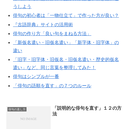
うしよう
俳句の初心者は「一物仕立て」で作った方が良い？
『古語辞典』サイトの活用術
俳句の作り方「良い句をまねる方法」
「新仮名遣い・旧仮名遣い」「新字体・旧字体」の
違い
「旧字・旧字体・旧仮名・旧仮名遣い・歴史的仮名
遣い」など、同じ言葉を整理してみた！
俳句はシンプルが一番
「俳句の語順を直す」の７つのルール
「説明的な俳句を直す」１２の方
俳句の直し方
法