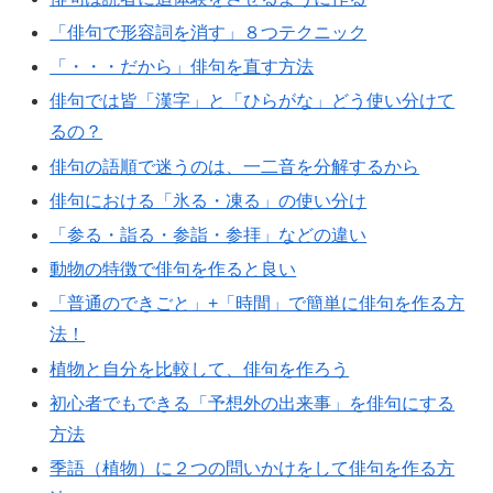
「俳句で形容詞を消す」８つテクニック
「・・・だから」俳句を直す方法
俳句では皆「漢字」と「ひらがな」どう使い分けて
るの？
俳句の語順で迷うのは、一二音を分解するから
俳句における「氷る・凍る」の使い分け
「参る・詣る・参詣・参拝」などの違い
動物の特徴で俳句を作ると良い
「普通のできごと」+「時間」で簡単に俳句を作る方
法！
植物と自分を比較して、俳句を作ろう
初心者でもできる「予想外の出来事」を俳句にする
方法
季語（植物）に２つの問いかけをして俳句を作る方