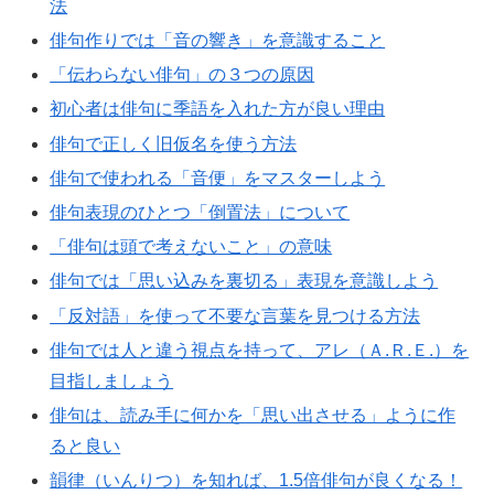
法
俳句作りでは「音の響き」を意識すること
「伝わらない俳句」の３つの原因
初心者は俳句に季語を入れた方が良い理由
俳句で正しく旧仮名を使う方法
俳句で使われる「音便」をマスターしよう
俳句表現のひとつ「倒置法」について
「俳句は頭で考えないこと」の意味
俳句では「思い込みを裏切る」表現を意識しよう
「反対語」を使って不要な言葉を見つける方法
俳句では人と違う視点を持って、アレ（Ａ.Ｒ.Ｅ.）を
目指しましょう
俳句は、読み手に何かを「思い出させる」ように作
ると良い
韻律（いんりつ）を知れば、1.5倍俳句が良くなる！