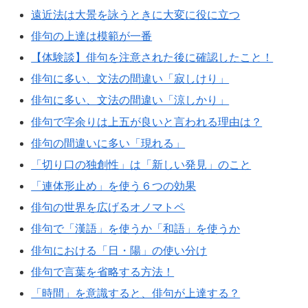
遠近法は大景を詠うときに大変に役に立つ
俳句の上達は模範が一番
【体験談】俳句を注意された後に確認したこと！
俳句に多い、文法の間違い「寂しけり」
俳句に多い、文法の間違い「涼しかり」
俳句で字余りは上五が良いと言われる理由は？
俳句の間違いに多い「現れる」
「切り口の独創性」は「新しい発見」のこと
「連体形止め」を使う６つの効果
俳句の世界を広げるオノマトペ
俳句で「漢語」を使うか「和語」を使うか
俳句における「日・陽」の使い分け
俳句で言葉を省略する方法！
「時間」を意識すると、俳句が上達する？