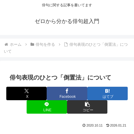
俳句に関する記事を書いてます
ゼロから分かる俳句超入門
ホーム
俳句を作る
俳句表現のひとつ「倒置法」につ
いて
俳句表現のひとつ「倒置法」について
X
Facebook
はてブ
LINE
コピー
2020.10.11
2026.01.21