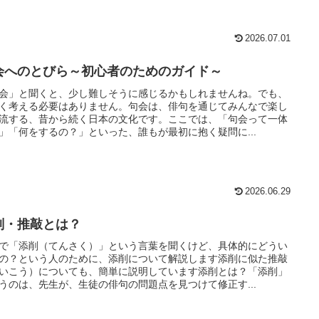
2026.07.01
会へのとびら～初心者のためのガイド～
会」と聞くと、少し難しそうに感じるかもしれませんね。でも、
く考える必要はありません。句会は、俳句を通じてみんなで楽し
流する、昔から続く日本の文化です。ここでは、「句会って一体
」「何をするの？」といった、誰もが最初に抱く疑問に...
2026.06.29
削・推敲とは？
で「添削（てんさく）」という言葉を聞くけど、具体的にどうい
の？という人のために、添削について解説します添削に似た推敲
いこう）についても、簡単に説明しています添削とは？「添削」
うのは、先生が、生徒の俳句の問題点を見つけて修正す...