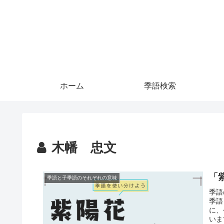
ホーム
季語検索
木幡 忠文
「
季語と子季語のそれぞれの意味
季語
季語
に、
いま