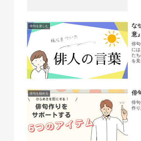
な
俳句を楽しむ
意
俳句
には
たち
を見
俳
俳句を始める
俳句
作り