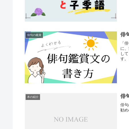
俳
俳句の鑑賞
「俳
に、
して
す。
俳
本の紹介
俳句
勧め