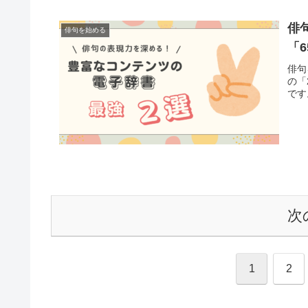
俳
俳句を始める
「6
俳句
の「
です
次
1
2