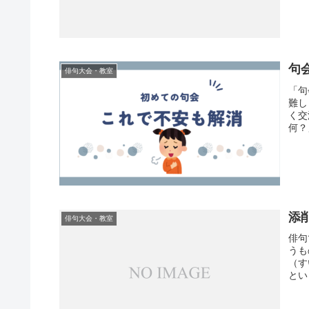
句
俳句大会・教室
「句
難し
く交
何？
添
俳句大会・教室
俳句
うも
（す
とい