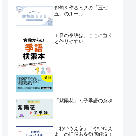
俳句を作るときの「五七
五」のルール
１音の季語は、ここに置く
と作りやすい
「紫陽花」と子季語の意味
「わいうえを」「やいゆえ
よ」の旧仮名を徹底解説！