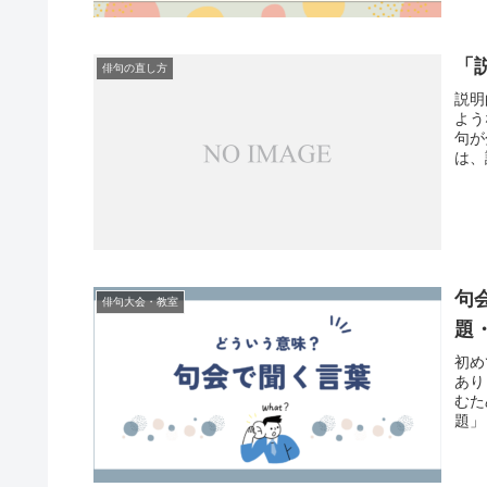
「
俳句の直し方
説明
よう
句が
は、
句
俳句大会・教室
題
初め
あり
むた
題」