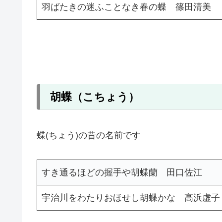
羽ばたきの迷ふことなき春の蝶 篠田清美
胡蝶（こちょう）
蝶(ちょう)の昔の名前です
すき通るほどの握手や胡蝶蘭 田口佐江
宇治川をわたりおほせし胡蝶かな 高浜虚子