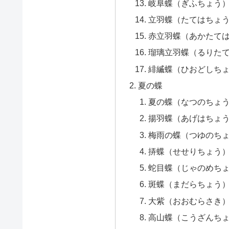
岐阜蝶（ぎふちょう
立羽蝶（たてはちょ
赤立羽蝶（あかたて
瑠璃立羽蝶（るりた
緋縅蝶（ひおどしち
夏の蝶
夏の蝶（なつのちょ
揚羽蝶（あげはちょ
梅雨の蝶（つゆのち
挵蝶（せせりちょう
蛇目蝶（じゃのめち
斑蝶（まだらちょう
大紫（おおむらさき
高山蝶（こうざんち