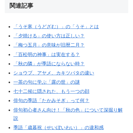
関連記事
「うそ寒（うどざむ）」の「うそ」とは
「夕焼ける」の使い方は正しい？
「梅つ五月」の意味が旧暦二月？
「百松明の神事」は実在する？
「秋の隣」が季語にならない時？
ショウブ、アヤメ、カキツバタの違い
一茶の句に学ぶ「露の世」の謎
七十二候に隠された、もう一つの顔
俳句の季語「たかみそぎ」って何？
俳句初心者さん向け！「秋の色」について深掘り解
説
季語「歳暮祝（せいぼいわい）」の違和感