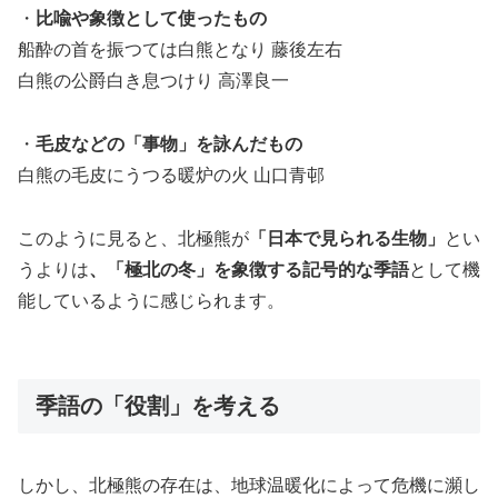
・
比喩や象徴として使ったもの
船酔の首を振つては白熊となり 藤後左右
白熊の公爵白き息つけり 高澤良一
・
毛皮などの「事物」を詠んだもの
白熊の毛皮にうつる暖炉の火 山口青邨
このように見ると、北極熊が
「日本で見られる生物」
とい
うよりは
、「極北の冬」を象徴する記号的な季語
として機
能しているように感じられます。
季語の「役割」を考える
しかし、北極熊の存在は、地球温暖化によって危機に瀕し