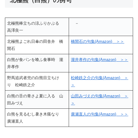
北極熊棒立ちの涼ふりかぶる
－
高澤良一
北極熊よごれ日傘の田舎弁 橋
橋閒石の句集(Amazon) ＞＞
閒石
白熊が食パンを喰ふ食事時 瀧
瀧井孝作の句集(Amazon) ＞＞
井孝作
野馬追武者兜の白熊目立ちけ
松崎鉄之介の句集(Amazon) ＞
り 松崎鉄之介
＞
白熊の舌の青さよ夏に入る 山
山田みづえの句集(Amazon) ＞
田みづえ
＞
白熊を見るむし暑き木蔭なり
廣瀬直人の句集(Amazon) ＞＞
廣瀬直人