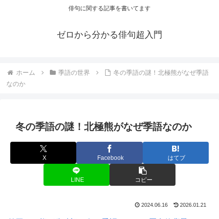
俳句に関する記事を書いてます
ゼロから分かる俳句超入門
ホーム
季語の世界
冬の季語の謎！北極熊がなぜ季語
なのか
冬の季語の謎！北極熊がなぜ季語なのか
X
Facebook
はてブ
LINE
コピー
2024.06.16
2026.01.21