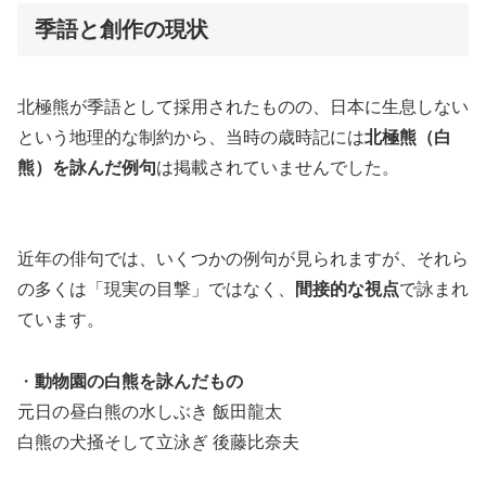
季語と創作の現状
北極熊が季語として採用されたものの、日本に生息しない
という地理的な制約から、当時の歳時記には
北極熊（白
熊）を詠んだ例句
は掲載されていませんでした。
近年の俳句では、いくつかの例句が見られますが、それら
の多くは「現実の目撃」ではなく、
間接的な視点
で詠まれ
ています。
・
動物園の白熊を詠んだもの
元日の昼白熊の水しぶき 飯田龍太
白熊の犬掻そして立泳ぎ 後藤比奈夫