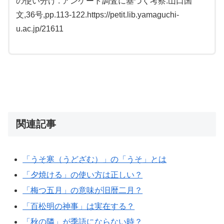
の使い分け : アンケート調査に基づく考察.山口国
文,36号,pp.113-122.https://petit.lib.yamaguchi-
u.ac.jp/21611
関連記事
「うそ寒（うどざむ）」の「うそ」とは
「夕焼ける」の使い方は正しい？
「梅つ五月」の意味が旧暦二月？
「百松明の神事」は実在する？
「秋の隣」が季語にならない時？