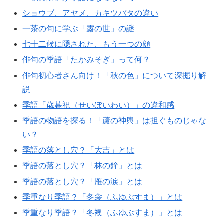
ショウブ、アヤメ、カキツバタの違い
一茶の句に学ぶ「露の世」の謎
七十二候に隠された、もう一つの顔
俳句の季語「たかみそぎ」って何？
俳句初心者さん向け！「秋の色」について深掘り解
説
季語「歳暮祝（せいぼいわい）」の違和感
季語の物語を探る！「蘆の神輿」は担ぐものじゃな
い？
季語の落とし穴？「大吉」とは
季語の落とし穴？「林の鐘」とは
季語の落とし穴？「雁の涙」とは
季重なり季語？「冬衾（ふゆぶすま）」とは
季重なり季語？「冬襖（ふゆぶすま）」とは