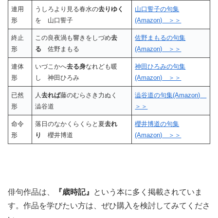
連用
うしろより見る春水の
去りゆく
山口誓子の句集
形
を 山口誓子
(Amazon) ＞＞
終止
この良夜渦も響きをしづめ
去
佐野まもるの句集
形
る
佐野まもる
(Amazon) ＞＞
連体
いづこかへ
去る身
なれども暖
神田ひろみの句集
形
し 神田ひろみ
(Amazon) ＞＞
已然
人
去れば
藤のむらさき力ぬく
澁谷道の句集(Amazon)
形
澁谷道
＞＞
命令
落日のなかくらくらと夏
去れ
櫻井博道の句集
形
り
櫻井博道
(Amazon) ＞＞
俳句作品は、
『歳時記』
という本に多く掲載されていま
す。作品を学びたい方は、ぜひ購入を検討してみてくださ