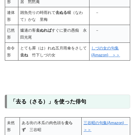
形
居 黙黙庵
連体
雑魚売りの時雨れて
去ぬる
畷（なわ
－
形
て）かな 里梅
已然
爐邊の客
去ぬれば
すぐに妻の愚痴 永
－
形
田光尾
命令
とても霽（は）れぬ五月雨傘をさして
しづの女の句集
形
去ね
竹下しづの女
(Amazon) ＞＞
「去る（さる）」を使った俳句
未然
ある街の木瓜の肉色頭を
去ら
三谷昭の句集(Amazon)
形
ず
三谷昭
＞＞