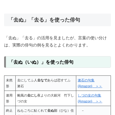
「去ぬ」「去る」を使った俳句
「去ぬ」「去る」の活用を見ましたが、言葉の使い分け
は、実際の俳句の例を見るとよくわかります。
「去ぬ（いぬ）」を使った俳句
未然
去にしてふ人
去なで
あらば恋すてふ
漱石の句集
形
漱石
(Amazon) ＞＞
連用
颱風の
去にし
夜よりの大銀河 竹下し
しづの女の句集
形
づの女
(Amazon) ＞＞
終止
ねもごろに鮎くれて
去ぬ
鄙（ひな）住
－