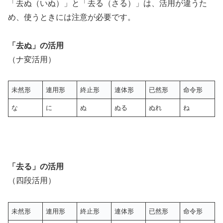
「去ぬ（いぬ）」と「去る（さる）」は、活用が違うた
め、使うときには注意が必要です。
「去ぬ」の活用
（ナ変活用）
未然形
連用形
終止形
連体形
已然形
命令形
な
に
ぬ
ぬる
ぬれ
ね
「去る」の活用
（四段活用）
未然形
連用形
終止形
連体形
已然形
命令形